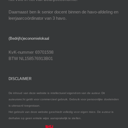
Daarnaast ben ik senior docent binnen de havo-afdeling en
leerjaarcoördinator van 3 havo.
(Bedrijfs)economielokaal
KvK-nummer 69701598
BTW NL158576913B01
DISCLAIMER
De inhoud van deze website is intellectueel eigendom van de auteur. Dit
auteursrecht geldt voor commercieel gebruik. Gebruik voor persoonlijke doeleinden
is uiteraard toegestaan.
Het gebruik van deze website geschiedt volledig voor eigen risico. De auteur is
derhalve op geen enkele wijze aansprakelijk te stellen.