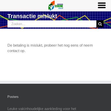
Ga
Transactie mislukt
naar
Zoeken
inhoud
naar:
De betaling is mislukt, probeer het nog eens of neem
contact op.
Posters
Leuke vakinhoudelijke aankleding voor het